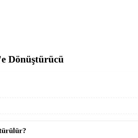
'e Dönüştürücü
türülür?