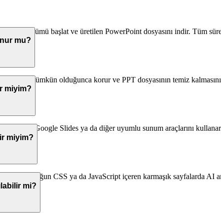
, dönüşümü başlat ve üretilen PowerPoint dosyasını indir. Tüm süreç 
unur mu?
 görselleri mümkün olduğunca korur ve PPT dosyasının temiz kalmasını 
r miyim?
rPoint, Google Slides ya da diğer uyumlu sunum araçlarını kullanarak m
ir miyim?
eyebilir. Yoğun CSS ya da JavaScript içeren karmaşık sayfalarda AI ana 
abilir mi?