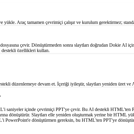
kle. Araç tamamen çevrimiçi çalışır ve kurulum gerektirmez; standa
syasına çevir. Dönüştürmeden sonra slaytları doğrudan Dokie AI içinde
estekli özellikleri kullan.
kli düzenlemeye devam et. İçeriği iyileştir, slaytları yeniden üret ve A
r
saniyeler içinde çevrimiçi PPT'ye çevir. Bu AI destekli HTML'ten PPT
ına dönüştürür. Slaytları elle yeniden oluşturmak yerine bir HTML yük
 HTML'i PowerPoint'e dönüştürmen gereksin, bu HTML'ten PPT'ye dönüştürü