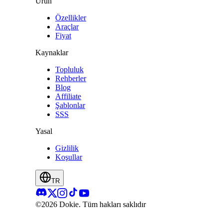
Ürün
Özellikler
Araçlar
Fiyat
Kaynaklar
Topluluk
Rehberler
Blog
Affiliate
Şablonlar
SSS
Yasal
Gizlilik
Koşullar
TR
©2026 Dokie.
Tüm hakları saklıdır