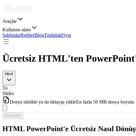
Araçlar
Kullanım alanı
Şablonlar
Rehber
Blog
Topluluk
Fiyat
Ücretsiz HTML'ten PowerPoint
Html
To
Slides
Dosya sürükle ya da tıklayıp yükle
En fazla 50 MB dosya boyutu
Dönüştür
HTML PowerPoint'e Ücretsiz Nasıl Dönüş