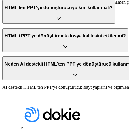
Evet, Dokie AI'ın HTML'ten PowerPoint'e dönüştürücüsü tamamen çevri
HTML'ten PPT'ye dönüştürücüyü kim kullanmalı?
Öğrenciler, öğretmenler, iş profesyonelleri, danışmanlar ve pazarlam
HTML'i PPT'ye dönüştürmek dosya kalitesini etkiler mi?
HTML'ten PPT'ye dönüşüm süreci metin netliğini ve görsel kalitesini 
Neden AI destekli HTML'ten PPT'ye dönüştürücü kullanm
AI destekli HTML'ten PPT'ye dönüştürücü; slayt yapısını ve biçimlen