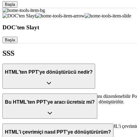
Başla
DOC'ten Slayt
Başla
SSS
HTML'ten PPT'ye dönüştürücü nedir?
HTML'ten PPT'ye dönüştürücü, HTML dosyalarını düzenlenebilir Power
düzenler otomatik olarak çıkarılıp PPT slaytlarına dönüştürülür.
Bu HTML'ten PPT'ye aracı ücretsiz mi?
Evet, Dokie AI; yazılım indirmeden ya da kurmadan HTML'i çevrimiç
HTML'i çevrimiçi nasıl PPT'ye dönüştürürüm?