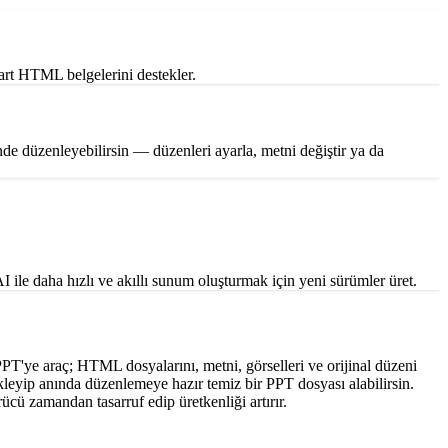
rt HTML belgelerini destekler.
 düzenleyebilirsin — düzenleri ayarla, metni değiştir ya da
I ile daha hızlı ve akıllı sunum oluşturmak için yeni sürümler üret.
'ye araç; HTML dosyalarını, metni, görselleri ve orijinal düzeni
leyip anında düzenlemeye hazır temiz bir PPT dosyası alabilirsin.
cü zamandan tasarruf edip üretkenliği artırır.