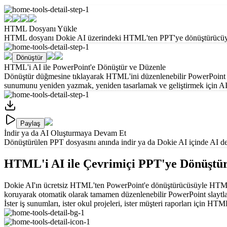
HTML Dosyanı Yükle
HTML dosyanı Dokie AI üzerindeki HTML'ten PPT'ye dönüştürücüye yü
Dönüştür
HTML'i AI ile PowerPoint'e Dönüştür ve Düzenle
Dönüştür düğmesine tıklayarak HTML'ini düzenlenebilir PowerPoint do
sunumunu yeniden yazmak, yeniden tasarlamak ve geliştirmek için AI d
Paylaş
İndir ya da AI Oluşturmaya Devam Et
Dönüştürülen PPT dosyasını anında indir ya da Dokie AI içinde AI deste
HTML'i AI ile Çevrimiçi PPT'ye Dönüştü
Dokie AI'ın ücretsiz HTML'ten PowerPoint'e dönüştürücüsüyle HTML'i 
koruyarak otomatik olarak tamamen düzenlenebilir PowerPoint slaytlar
İster iş sunumları, ister okul projeleri, ister müşteri raporları için