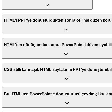
HTML'i çevrimiçi PPT'ye dönüştürmek için sadece HTML dosyanı yükle
HTML'i PPT'ye dönüştürdükten sonra orijinal düzen kor
AI destekli HTML'ten PPT'ye araç; orijinal düzeni, metin yapısını ve
HTML'ten dönüşümden sonra PowerPoint'i düzenleyebili
Evet, dönüştürülen PPT dosyası tamamen düzenlenebilir. Microsoft Powe
CSS stilli karmaşık HTML sayfalarını PPT'ye dönüştürebil
HTML sayfası standart içerik içeriyorsa dönüştürücü bunu doğrudan işl
Bu HTML'ten PowerPoint'e dönüştürücü çevrimiçi kullanıl