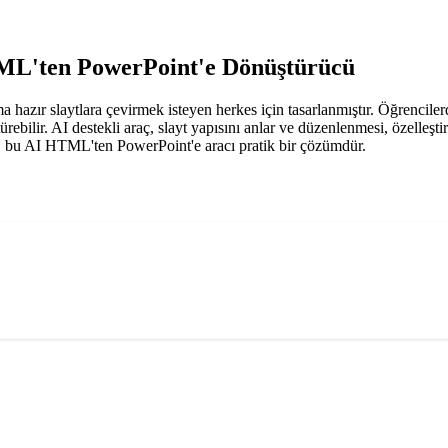
TML'ten PowerPoint'e Dönüştürücü
zır slaytlara çevirmek isteyen herkes için tasarlanmıştır. Öğrencile
ilir. AI destekli araç, slayt yapısını anlar ve düzenlenmesi, özelleşti
n, bu AI HTML'ten PowerPoint'e aracı pratik bir çözümdür.